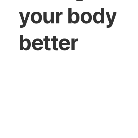
y
o
u
r
b
o
d
y
b
e
t
t
e
r