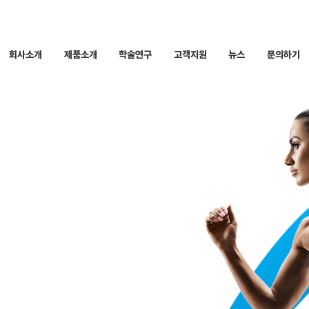
회
사
소
개
제
품
소
개
학
술
연
구
고
객
지
원
뉴
스
문
의
하
기