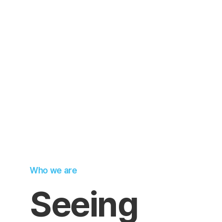
Who we are
S
e
e
i
n
g